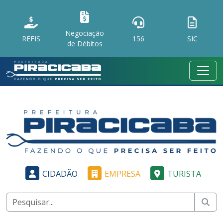
Negociação
REFIS
156
SIC
de Débitos
CIDADÃO
EMPRESA
TURISTA