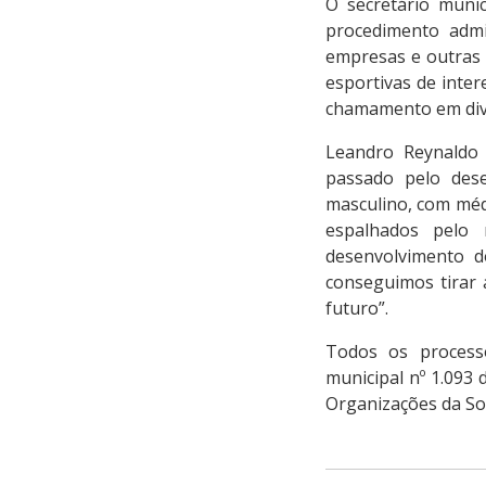
O secretário muni
procedimento admin
empresas e outras 
esportivas de inter
chamamento em dive
Leandro Reynaldo 
passado pelo dese
masculino, com méd
espalhados pelo 
desenvolvimento d
conseguimos tirar 
futuro”.
Todos os process
municipal nº 1.093
Organizações da Soc