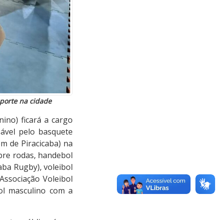
porte na cidade
ino) ficará a cargo
ável pelo basquete
em de Piracicaba) na
bre rodas, handebol
aba Rugby), voleibol
Associação Voleibol
ol masculino com a