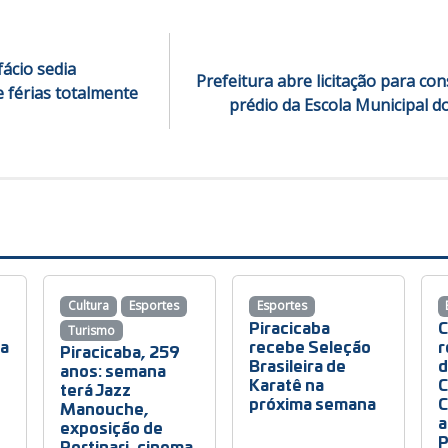
fácio sedia
Prefeitura abre licitação para co
 férias totalmente
prédio da Escola Municipal d
Cultura
Esportes
Esportes
Piracicaba
Turismo
ba
recebe Seleção
r
Piracicaba, 259
Brasileira de
d
anos: semana
o
Karatê na
C
terá Jazz
próxima semana
C
Manouche,
a
exposição de
P
Portinari, cinema,