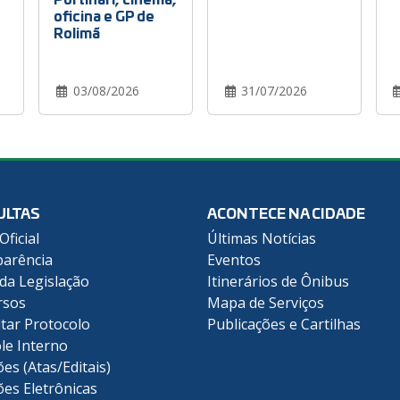
oficina e GP de
Rolimã
03/08/2026
31/07/2026
ULTAS
ACONTECE NA CIDADE
Oficial
Últimas Notícias
arência
Eventos
 da Legislação
Itinerários de Ônibus
rsos
Mapa de Serviços
tar Protocolo
Publicações e Cartilhas
le Interno
ões (Atas/Editais)
ões Eletrônicas