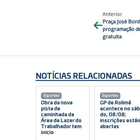
Anterior
Praça José Boni
programação de
gratuita
NOTÍCIAS RELACIONADAS
Esportes
Esportes
Obra da nova
GP de Rolimã
pista de
acontece no sá
caminhada da
do, 08/08;
Área de Lazer do
inscrições estã
Trabalhador tem
abertas
início