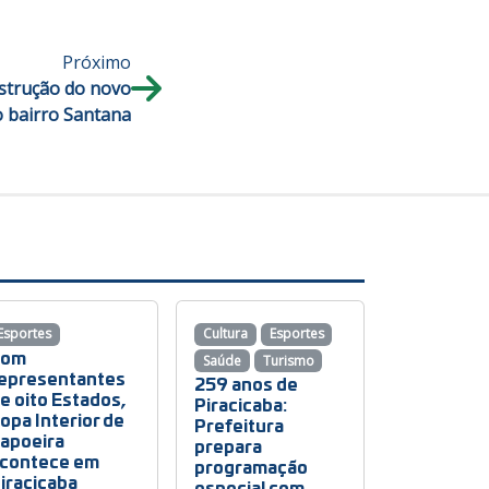
Próximo
nstrução do novo
o bairro Santana
Esportes
Cultura
Esportes
Com
Saúde
Turismo
epresentantes
259 anos de
e oito Estados,
Piracicaba:
opa Interior de
Prefeitura
apoeira
prepara
contece em
programação
iracicaba
especial com