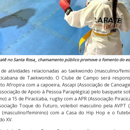
aratê no Santa Rosa_ chamamento público promove o fomento do es
de atividades relacionadas ao taekwondo (masculino/femin
acicabana de Taekwondo. O Clube de Campo será respons
uto Afropira com a capoeira, Ascapi (Associação de Canoag
sociação de Apoio à Pessoa Paraplégica) pelo basquete so
no) a 15 de Piracicaba, rugby com a APR (Associação Piracic
ociação Toque do Futuro, voleibol masculino pela AVPT (
e (masculino/feminino) com a Casa do Hip Hop e o futeb
do XV.