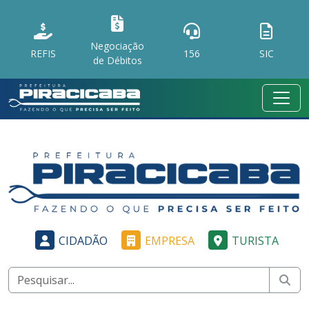
Negociação
REFIS
156
SIC
de Débitos
CIDADÃO
EMPRESA
TURISTA