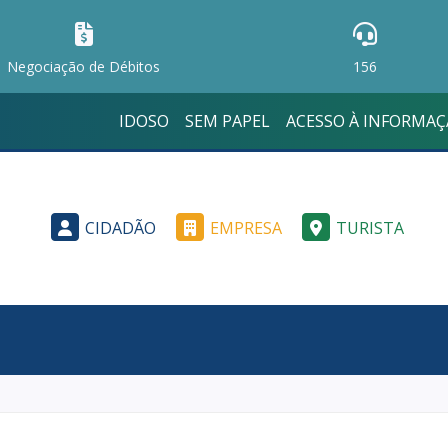
Negociação de Débitos
156
IDOSO
SEM PAPEL
ACESSO À INFORMA
CIDADÃO
EMPRESA
TURISTA