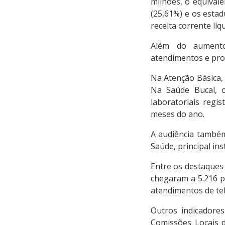
milhões, o equival
(25,61%) e os estad
receita corrente lí
Além do aumento
atendimentos e pro
Na Atenção Básica,
Na Saúde Bucal, 
laboratoriais regi
meses do ano.
A audiência também
Saúde, principal i
Entre os destaques
chegaram a 5.216 p
atendimentos de te
Outros indicadore
Comissões Locais d