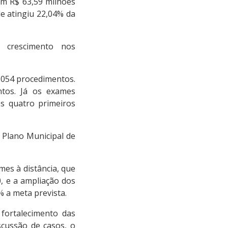
am R$ 63,59 milhões
de atingiu 22,04% da
 crescimento nos
.054 procedimentos.
tos. Já os exames
os quatro primeiros
 Plano Municipal de
es à distância, que
, e a ampliação dos
 a meta prevista.
fortalecimento das
scussão de casos, o