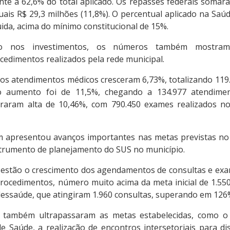
ente a 62,6% do total aplicado. Os repasses federais somar
uais R$ 29,3 milhões (11,8%). O percentual aplicado na Saú
quida, acima do mínimo constitucional de 15%.
 nos investimentos, os números também mostram
cedimentos realizados pela rede municipal.
 os atendimentos médicos cresceram 6,73%, totalizando 119
o aumento foi de 11,5%, chegando a 134.977 atendimen
straram alta de 10,46%, com 790.450 exames realizados n
 apresentou avanços importantes nas metas previstas no
nstrumento de planejamento do SUS no município.
 estão o crescimento dos agendamentos de consultas e exam
rocedimentos, número muito acima da meta inicial de 1.550
lessaúde, que atingiram 1.960 consultas, superando em 126%
s também ultrapassaram as metas estabelecidas, como o 
e Saúde, a realização de encontros intersetoriais para di