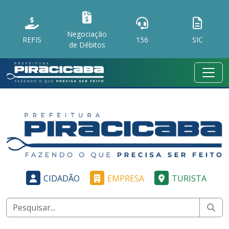
Negociação
REFIS
156
SIC
de Débitos
CIDADÃO
EMPRESA
TURISTA