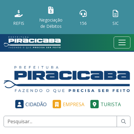
Negociação
REFIS
156
SIC
de Débitos
CIDADÃO
EMPRESA
TURISTA