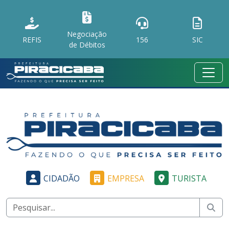
Negociação
REFIS
156
SIC
de Débitos
CIDADÃO
EMPRESA
TURISTA