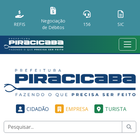
Negociação
REFIS
156
SIC
de Débitos
CIDADÃO
EMPRESA
TURISTA