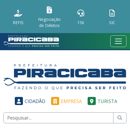
Negociação
REFIS
156
SIC
de Débitos
CIDADÃO
EMPRESA
TURISTA