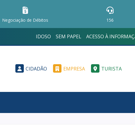
Negociação de Débitos
156
IDOSO
SEM PAPEL
ACESSO À INFORMA
CIDADÃO
EMPRESA
TURISTA