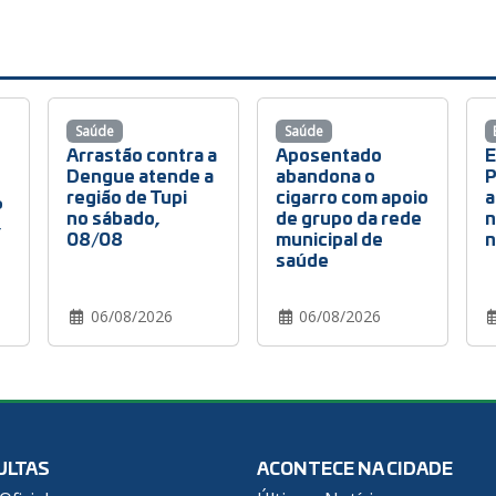
Saúde
Saúde
Arrastão contra a
Aposentado
E
Dengue atende a
abandona o
P
região de Tupi
cigarro com apoio
a
6
no sábado,
de grupo da rede
n
,
08/08
municipal de
n
saúde
06/08/2026
06/08/2026
ULTAS
ACONTECE NA CIDADE