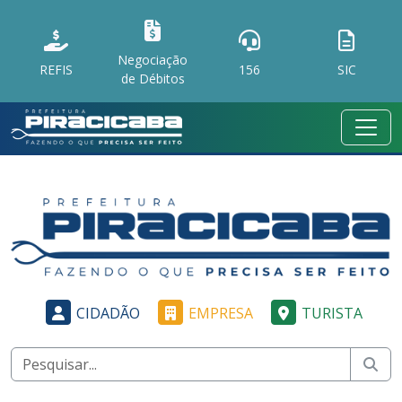
Negociação
REFIS
156
SIC
de Débitos
CIDADÃO
EMPRESA
TURISTA