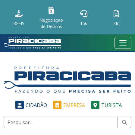
Negociação
REFIS
156
SIC
de Débitos
CIDADÃO
EMPRESA
TURISTA