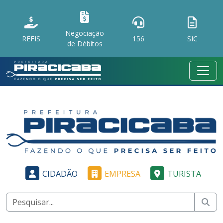
Negociação
REFIS
156
SIC
de Débitos
CIDADÃO
EMPRESA
TURISTA