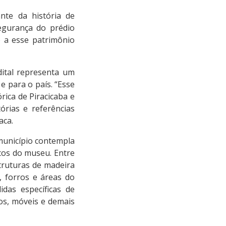
te da história de
segurança do prédio
o a esse patrimônio
dital representa um
e para o país. “Esse
ica de Piracicaba e
rias e referências
aca.
município contempla
cos do museu. Entre
truturas de madeira
, forros e áreas do
das específicas de
os, móveis e demais