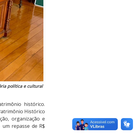
a política e cultural
imônio histórico.
 Patrimônio Histórico
ação, organização e
vê um repasse de R$