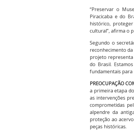
“Preservar o Mus
Piracicaba e do Br
histórico, protege
cultural”, afirma o 
Segundo o secretár
reconhecimento da i
projeto representa
do Brasil. Estamo
fundamentais para a
PREOCUPAÇÃO CO
a primeira etapa d
as intervenções pr
comprometidas pela
alpendre da antig
proteção ao acervo
peças históricas.