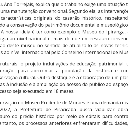
, Ana Torrejais, explica que o trabalho exige uma atuação t
e uma manutenção convencional. Segundo ela, as intervençõ
características originais do casarão histórico, respeitan
do a conservação do patrimônio documental e museológico.
. A nossa ideia é ter como exemplo o Museu do Ipiranga
ia ao nível nacional e, mais do que um restauro conven
ão deste museu no sentido de atualizá-lo às novas técni
s ao nível internacional pelo Conselho Internacional de Mus
uturais, o projeto inclui ações de educação patrimonial, 
uração para aproximar a população da história e con
ervação cultural. Outro destaque é a elaboração de um plan
s à inclusão e à ampliação do acesso do público ao espaço 
ocesso seja executado em 18 meses.
ervação do Museu Prudente de Moraes é uma demanda disc
2022, a Prefeitura de Piracicaba busca viabilizar ob
auro do prédio histórico por meio de editais para cont
entanto, os processos anteriores enfrentaram dificuldades, 