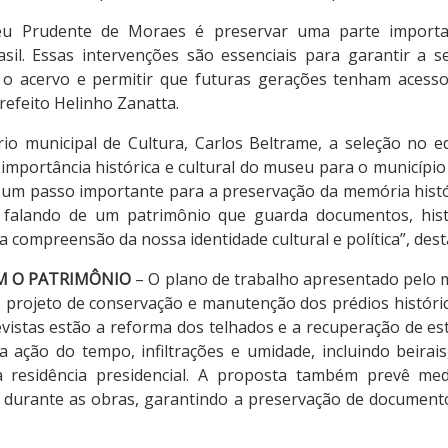
eu Prudente de Moraes é preservar uma parte importan
asil. Essas intervenções são essenciais para garantir a 
r o acervo e permitir que futuras gerações tenham acess
prefeito Helinho Zanatta.
io municipal de Cultura, Carlos Beltrame, a seleção no e
mportância histórica e cultural do museu para o município 
 um passo importante para a preservação da memória histór
s falando de um patrimônio que guarda documentos, histó
 compreensão da nossa identidade cultural e política”, dest
M O PATRIMÔNIO
– O plano de trabalho apresentado pelo 
o projeto de conservação e manutenção dos prédios históri
evistas estão a reforma dos telhados e a recuperação de es
 ação do tempo, infiltrações e umidade, incluindo beirais
a residência presidencial. A proposta também prevê medi
 durante as obras, garantindo a preservação de document