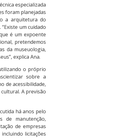
écnica especializada
es foram planejadas
do a arquitetura do
 “Existe um cuidado
, que é um expoente
cional, pretendemos
cas da museuologia,
eus”, explica Ana.
utilizando o próprio
scientizar sobre a
o de acessibilidade,
cultural. A previsão
utida há anos pelo
ras de manutenção,
ratação de empresas
incluindo licitações