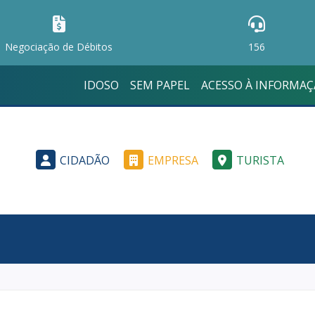
Negociação de Débitos
156
IDOSO
SEM PAPEL
ACESSO À INFORMA
CIDADÃO
EMPRESA
TURISTA