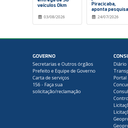
Piracicaba,
veículos 0km
aponta pesquis
03/08/2026
24/07/2026
GOVERNO
CONS
Secretarias e Outros órgãos
Diário 
Prefeito e Equipe de Governo
Transp
Carta de serviços
Portal
156 - Faça sua
Concu
solicitação/reclamação
Consul
Contro
Licitaç
Licitaç
Geopr
Geopr