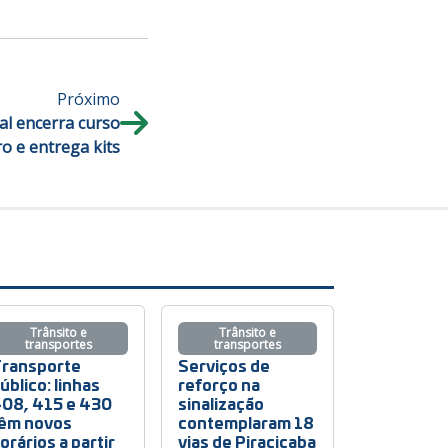
Próximo
al encerra curso
ro e entrega kits
Trânsito e
Trânsito e
transportes
transportes
ransporte
Serviços de
úblico: linhas
reforço na
08, 415 e 430
sinalização
êm novos
contemplaram 18
orários a partir
vias de Piracicaba