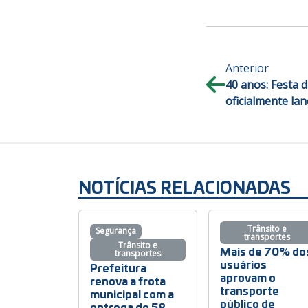
Anterior
40 anos: Festa 
oficialmente la
NOTÍCIAS RELACIONADAS
Trânsito e
Segurança
transportes
Trânsito e
Mais de 70% do
transportes
usuários
Prefeitura
aprovam o
renova a frota
transporte
municipal com a
público de
entrega de 58