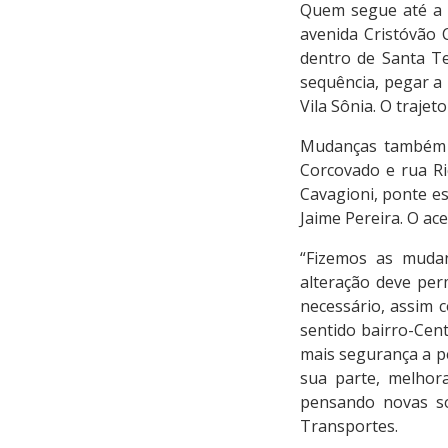
Quem segue até a r
avenida Cristóvão C
dentro de Santa Te
sequência, pegar a 
Vila Sônia. O traje
Mudanças também f
Corcovado e rua Ri
Cavagioni, ponte es
Jaime Pereira. O ace
“Fizemos as mudan
alteração deve pe
necessário, assim 
sentido bairro-Cen
mais segurança a pe
sua parte, melhor
pensando novas sol
Transportes.