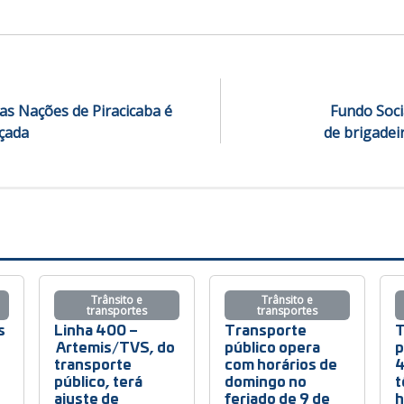
das Nações de Piracicaba é
Fundo Soci
nçada
de brigadei
Trânsito e
Trânsito e
transportes
transportes
s
Linha 400 –
Transporte
T
Artemis/TVS, do
público opera
p
transporte
com horários de
4
público, terá
domingo no
t
ajuste de
feriado de 9 de
h