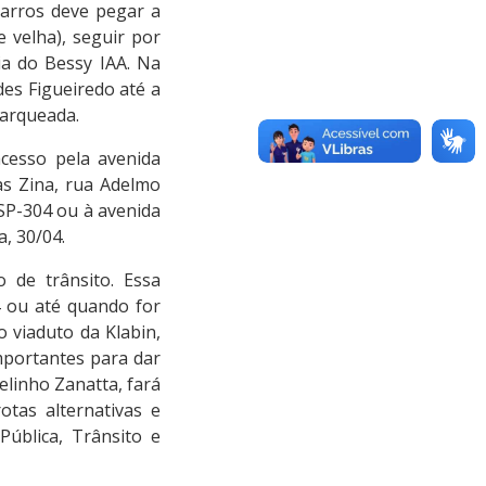
Barros deve pegar a
e velha), seguir por
ia do Bessy IAA. Na
des Figueiredo até a
harqueada.
cesso pela avenida
as Zina, rua Adelmo
 SP-304 ou à avenida
a, 30/04.
 de trânsito. Essa
 ou até quando for
 viaduto da Klabin,
mportantes para dar
elinho Zanatta, fará
tas alternativas e
Pública, Trânsito e