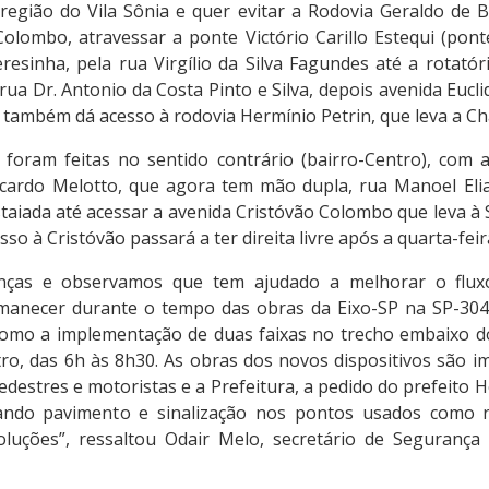
egião do Vila Sônia e quer evitar a Rodovia Geraldo de 
olombo, atravessar a ponte Victório Carillo Estequi (pont
resinha, pela rua Virgílio da Silva Fagundes até a rotatór
rua Dr. Antonio da Costa Pinto e Silva, depois avenida Eucli
to também dá acesso à rodovia Hermínio Petrin, que leva a C
oram feitas no sentido contrário (bairro-Centro), com a
cardo Melotto, que agora tem mão dupla, rua Manoel Eli
taiada até acessar a avenida Cristóvão Colombo que leva à
sso à Cristóvão passará a ter direita livre após a quarta-feir
ças e observamos que tem ajudado a melhorar o fluxo
rmanecer durante o tempo das obras da Eixo-SP na SP-304
como a implementação de duas faixas no trecho embaixo do
tro, das 6h às 8h30. As obras dos novos dispositivos são i
destres e motoristas e a Prefeitura, a pedido do prefeito H
ando pavimento e sinalização nos pontos usados como ro
uções”, ressaltou Odair Melo, secretário de Segurança 