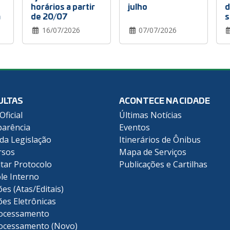
horários a partir
julho
d
a
de 20/07
s
16/07/2026
07/07/2026
ULTAS
ACONTECE NA CIDADE
Oficial
Últimas Notícias
arência
Eventos
 da Legislação
Itinerários de Ônibus
rsos
Mapa de Serviços
tar Protocolo
Publicações e Cartilhas
le Interno
ões (Atas/Editais)
ões Eletrônicas
ocessamento
ocessamento (Novo)