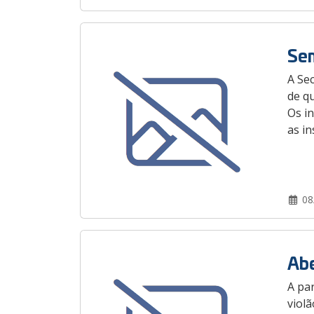
Sem
A Se
de qu
Os i
as in
08
Abe
A par
violã