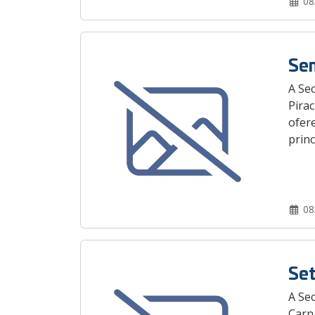
08
Sem
A Sec
Pirac
ofere
prin
08
Set
A Sec
Carn