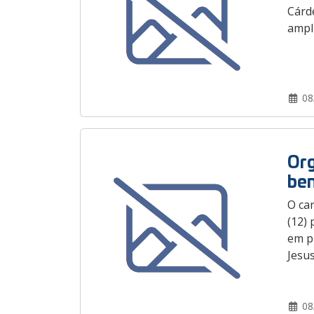
Cárd
ampl
08
Org
ben
O car
(12) 
em pr
Jesus
08