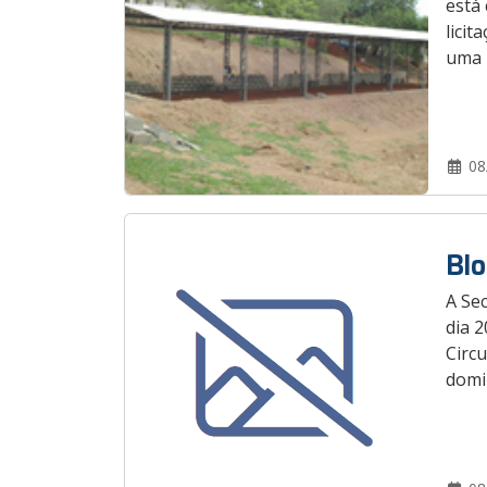
está
licit
uma 
08
Blo
A Sec
dia 2
Circu
domi