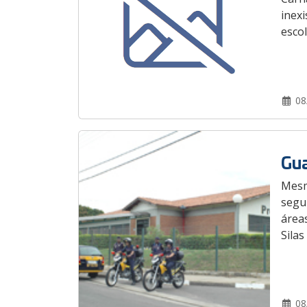
inex
escol
08
Gua
Mesm
segun
áreas
Silas
08