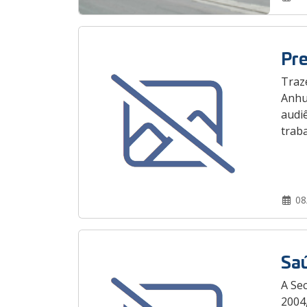
Pre
Traz
Anhum
audi
traba
08
Saú
A Se
2004