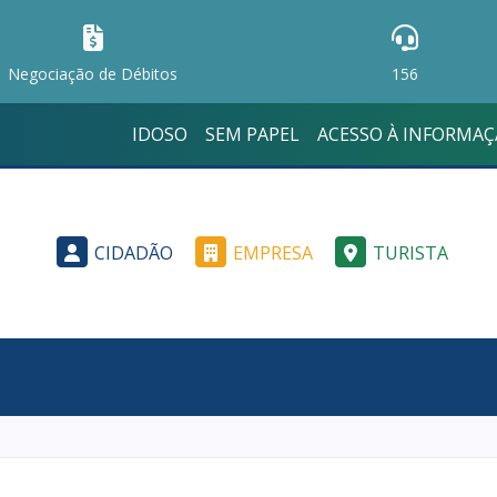
Negociação de Débitos
156
IDOSO
SEM PAPEL
ACESSO À INFORMA
CIDADÃO
EMPRESA
TURISTA