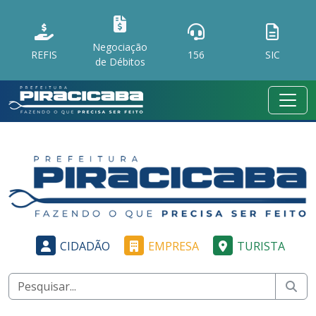
Negociação
REFIS
156
SIC
de Débitos
CIDADÃO
EMPRESA
TURISTA