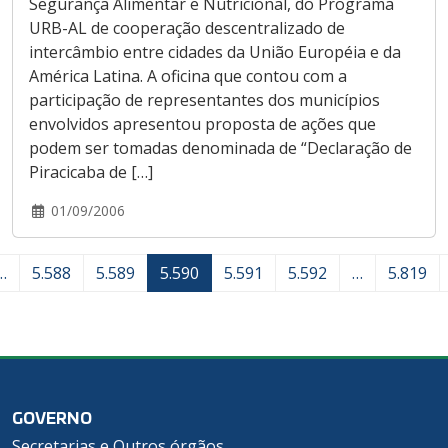
Segurança Alimentar e Nutricional, do Programa
URB-AL de cooperação descentralizado de
intercâmbio entre cidades da União Européia e da
América Latina. A oficina que contou com a
participação de representantes dos municípios
envolvidos apresentou proposta de ações que
podem ser tomadas denominada de “Declaração de
Piracicaba de […]
01/09/2006
…
5.588
5.589
5.590
5.591
5.592
…
5.819
GOVERNO
Secretarias e Outros órgãos