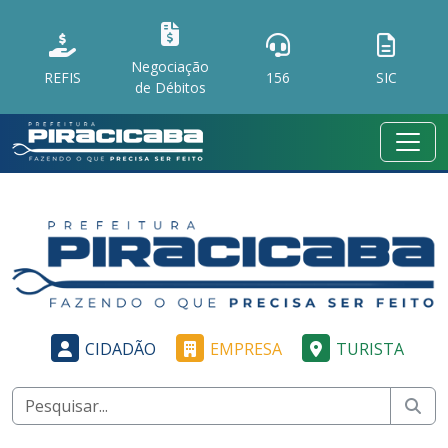
Negociação
REFIS
156
SIC
de Débitos
CIDADÃO
EMPRESA
TURISTA