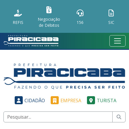
Negociação
REFIS
156
SIC
de Débitos
CIDADÃO
EMPRESA
TURISTA