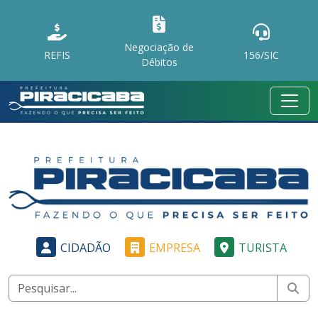
Negociação de
REFIS
156/SIC
Débitos
CIDADÃO
EMPRESA
TURISTA