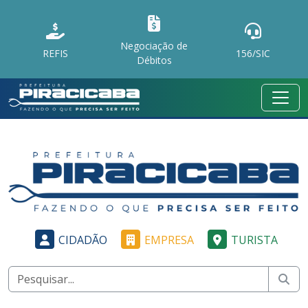
Negociação de
REFIS
156/SIC
Débitos
CIDADÃO
EMPRESA
TURISTA