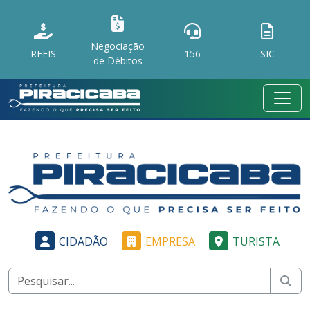
Negociação
REFIS
156
SIC
de Débitos
CIDADÃO
EMPRESA
TURISTA