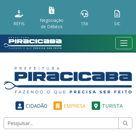
Negociação
REFIS
156
SIC
de Débitos
CIDADÃO
EMPRESA
TURISTA