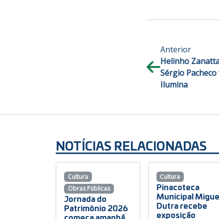
Anterior
Helinho Zanatta
Sérgio Pacheco 
Ilumina
NOTÍCIAS RELACIONADAS
Cultura
Cultura
Pinacoteca
Obras Públicas
Municipal Migue
Jornada do
Dutra recebe
Patrimônio 2026
exposição
começa amanhã,