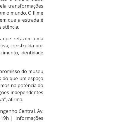
vela transformações
com o mundo. O filme
 em que a estrada é
istência.
es que refazem uma
tiva, construída por
cimento, identidade
ompromisso do museu
is do que um espaço
tamos na potência do
uções independentes
a”, afirma.
ngenho Central. Av.
às 19h | Informações