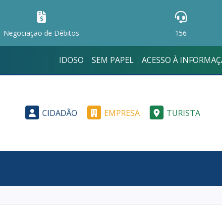
Negociação de Débitos
156
IDOSO
SEM PAPEL
ACESSO À INFORMA
CIDADÃO
EMPRESA
TURISTA