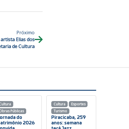
Próximo
artista Elias dos
taria de Cultura
Cultura
Cultura
Esportes
Obras Públicas
Turismo
ornada do
Piracicaba, 259
atrimônio 2026
anos: semana
onvida
terá Jazz