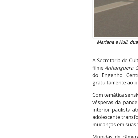
Mariana e Huli, dua
A Secretaria de Cul
filme
Anhanguera, 9
do Engenho Centr
gratuitamente ao púb
Com temática sensí
vésperas da pandem
interior paulista a
adolescente transf
mudanças em suas v
Munidas de câmera