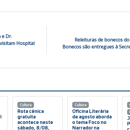
 e Dr.
Releituras de bonecos do 
visitam Hospital
Bonecos são entregues à Secre
Cultura
Cultura
Rota cênica
Oficina Literária
l
gratuita
de agosto aborda
J
acontece neste
o tema Foco no
P
sábado, 8/08,
Narrador na
c