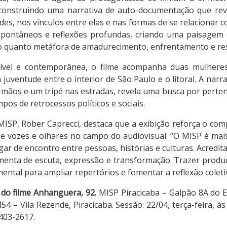
 construindo uma narrativa de auto-documentação que re
des, nos vínculos entre elas e nas formas de se relacionar 
spontâneos e reflexões profundas, criando uma paisagem
co quanto metáfora de amadurecimento, enfrentamento e res
ível e contemporânea, o filme acompanha duas mulher
 juventude entre o interior de São Paulo e o litoral. A narra
mãos e um tripé nas estradas, revela uma busca por perten
pos de retrocessos políticos e sociais.
ISP, Rober Caprecci, destaca que a exibição reforça o c
de vozes e olhares no campo do audiovisual. “O MISP é ma
ugar de encontro entre pessoas, histórias e culturas. Acredi
enta de escuta, expressão e transformação. Trazer prod
ntal para ampliar repertórios e fomentar a reflexão coletiv
 do filme Anhanguera, 92.
MISP Piracicaba – Galpão 8A do E
 454 – Vila Rezende, Piracicaba. Sessão: 22/04, terça-feira, 
3403-2617.