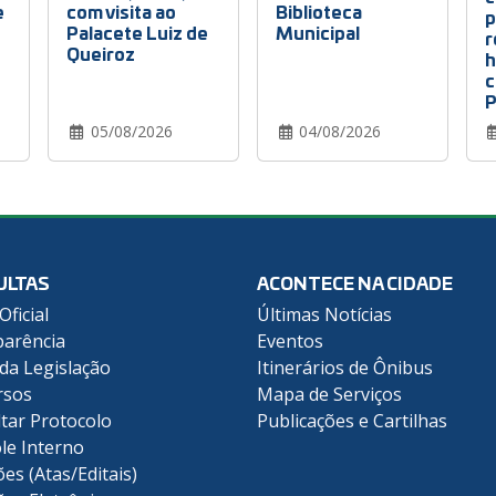
e
com visita ao
Biblioteca
p
Palacete Luiz de
Municipal
r
Queiroz
h
c
P
05/08/2026
04/08/2026
ULTAS
ACONTECE NA CIDADE
Oficial
Últimas Notícias
arência
Eventos
 da Legislação
Itinerários de Ônibus
rsos
Mapa de Serviços
tar Protocolo
Publicações e Cartilhas
le Interno
ões (Atas/Editais)