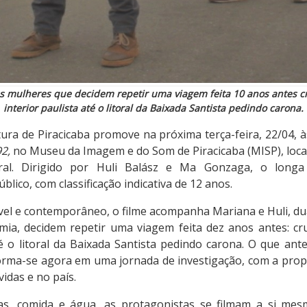
s mulheres que decidem repetir uma viagem feita 10 anos antes c
interior paulista até o litoral da Baixada Santista pedindo carona.
tura de Piracicaba promove na próxima terça-feira, 22/04, à
2,
no Museu da Imagem e do Som de Piracicaba (MISP), loca
al. Dirigido por Huli Balász e Ma Gonzaga, o longa
lico, com classificação indicativa de 12 anos.
vel e contemporâneo, o filme acompanha Mariana e Huli, du
ia, decidem repetir uma viagem feita dez anos antes: cr
té o litoral da Baixada Santista pedindo carona. O que an
orma-se agora em uma jornada de investigação, com a propo
idas e no país.
s, comida e água, as protagonistas se filmam a si me