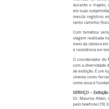
durante o trajeto,
em suas subjetivida
mescla registros e
tanto caminho físi
Com temática sens
viagem realizada na
meio da câmera em 
e resistência em tem
O coordenador do M
com a diversidade 
de exibição. É um l
cinema como ferram
como essa é fundame
SERVIÇO –
Exibição
Dr. Maurice Allain,
pelo telefone (19) 