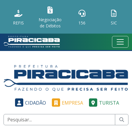
Negociação
REFIS
156
SIC
de Débitos
CIDADÃO
EMPRESA
TURISTA