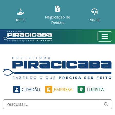
Negociação de
REFIS
156/SIC
Débitos
CIDADÃO
EMPRESA
TURISTA