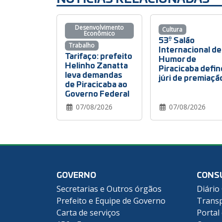
Desenvolvimento
Cultura
Econômico
53º Salão
Trabalho
Internacional de
Tarifaço: prefeito
Humor de
Helinho Zanatta
Piracicaba defin
leva demandas
júri de premiaçã
de Piracicaba ao
Governo Federal
07/08/2026
07/08/2026
GOVERNO
CONS
Secretarias e Outros órgãos
Diário 
Prefeito e Equipe de Governo
Transp
Carta de serviços
Portal