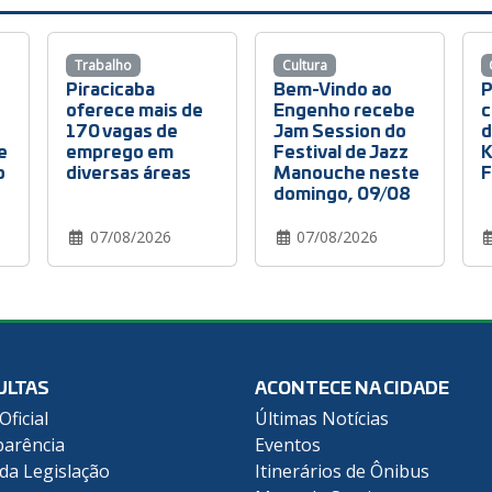
Trabalho
Cultura
Piracicaba
Bem-Vindo ao
P
oferece mais de
Engenho recebe
c
170 vagas de
Jam Session do
d
e
emprego em
Festival de Jazz
K
o
diversas áreas
Manouche neste
F
domingo, 09/08
07/08/2026
07/08/2026
ULTAS
ACONTECE NA CIDADE
Oficial
Últimas Notícias
arência
Eventos
 da Legislação
Itinerários de Ônibus