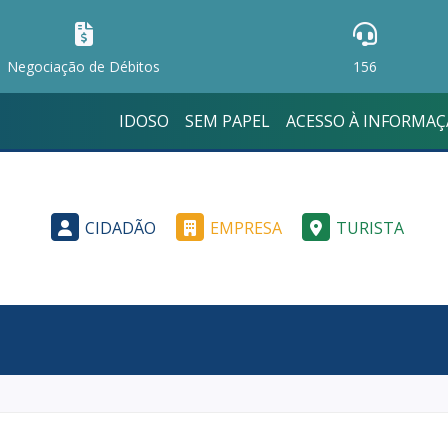
Negociação de Débitos
156
IDOSO
SEM PAPEL
ACESSO À INFORMA
CIDADÃO
EMPRESA
TURISTA