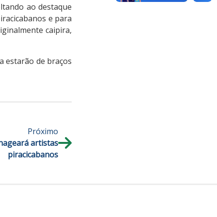
voltando ao destaque
piracicabanos e para
ginalmente caipira,
ia estarão de braços
Próximo
ageará artistas
piracicabanos