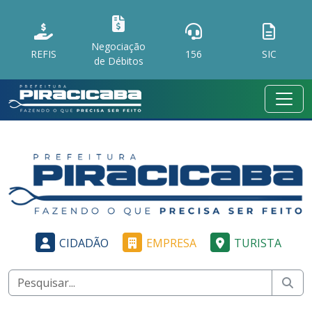
Negociação
REFIS
156
SIC
de Débitos
CIDADÃO
EMPRESA
TURISTA