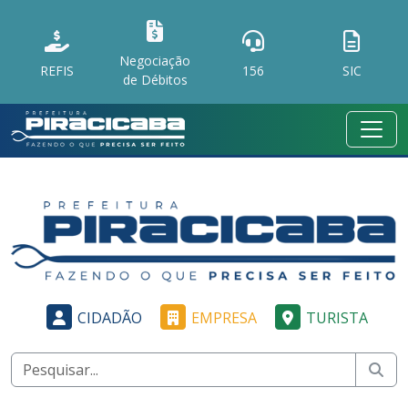
Negociação
REFIS
156
SIC
de Débitos
CIDADÃO
EMPRESA
TURISTA