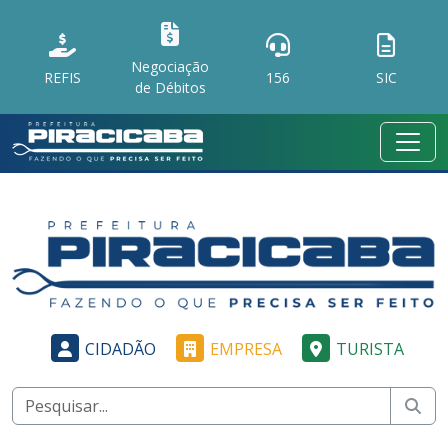
Negociação
REFIS
156
SIC
de Débitos
CIDADÃO
EMPRESA
TURISTA