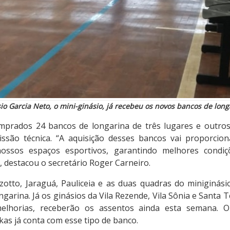
io Garcia Neto, o mini-ginásio, já recebeu os novos bancos de long
omprados 24 bancos de longarina de três lugares e outr
issão técnica. “A aquisição desses bancos vai proporcio
ossos espaços esportivos, garantindo melhores condiç
, destacou o secretário Roger Carneiro.
zotto, Jaraguá, Pauliceia e as duas quadras do miniginás
garina. Já os ginásios da Vila Rezende, Vila Sônia e Santa 
lhorias, receberão os assentos ainda esta semana. O
as já conta com esse tipo de banco.