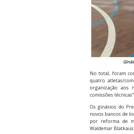
Ginás
No total, foram c
quatro atletas/com
organização aos n
comissões técnicas”
Os ginásios do Pre
novos bancos de lon
por reforma de me
Waldemar Blatkausk