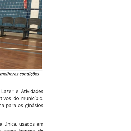
 melhores condições
 Lazer e Atividades
ivos do município.
na para os ginásios
a única, usados em
eas como
bancos de