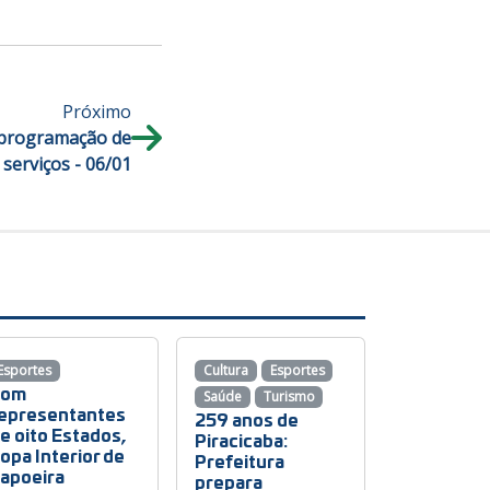
Próximo
 programação de
serviços - 06/01
Esportes
Cultura
Esportes
Com
Saúde
Turismo
epresentantes
259 anos de
e oito Estados,
Piracicaba:
opa Interior de
Prefeitura
apoeira
prepara