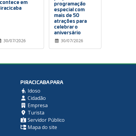
contece em
programação
iracicaba
especial com
mais de 50
atrações para
celebrar o
aniversário
30/07/2026
30/07/2026
PIRACICABA PARA
Idoso
Cidadão
Empresa
Turista
Servidor Público
Mapa do site