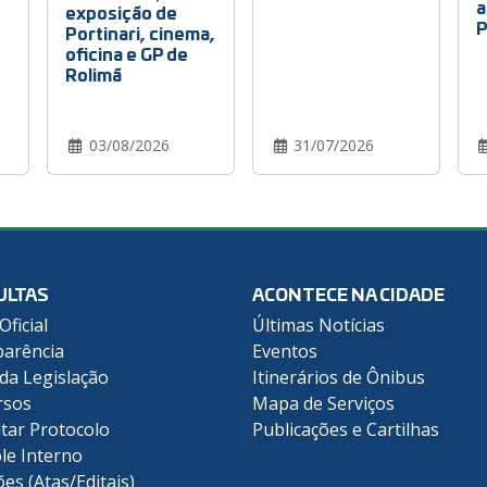
a
exposição de
P
Portinari, cinema,
oficina e GP de
Rolimã
03/08/2026
31/07/2026
ULTAS
ACONTECE NA CIDADE
Oficial
Últimas Notícias
arência
Eventos
 da Legislação
Itinerários de Ônibus
rsos
Mapa de Serviços
tar Protocolo
Publicações e Cartilhas
le Interno
ões (Atas/Editais)