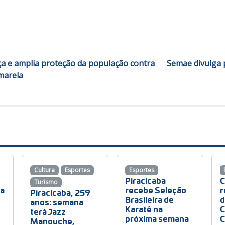
a e amplia proteção da população contra
Semae divulga
marela
Cultura
Esportes
Esportes
Piracicaba
Turismo
ba
recebe Seleção
r
Piracicaba, 259
Brasileira de
d
anos: semana
o
Karatê na
C
terá Jazz
próxima semana
C
Manouche,