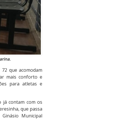
arina.
os 72 que acomodam
nar mais conforto e
ões para atletas e
io já contam com os
Teresinha, que passa
 Ginásio Municipal