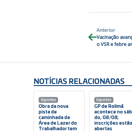
Anterior
Vacinação avanç
o VSR e febre a
NOTÍCIAS RELACIONADAS
Esportes
Esportes
Obra da nova
GP de Rolimã
pista de
acontece no sá
caminhada da
do, 08/08;
Área de Lazer do
inscrições estã
Trabalhador tem
abertas