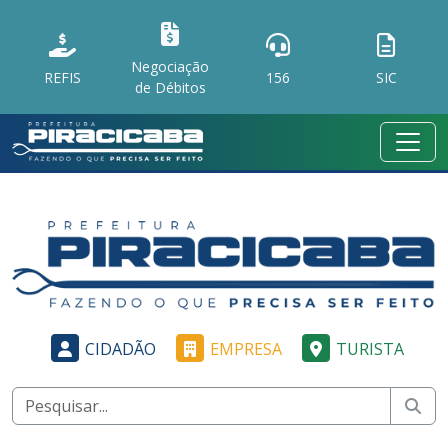
Negociação
REFIS
156
SIC
de Débitos
CIDADÃO
EMPRESA
TURISTA