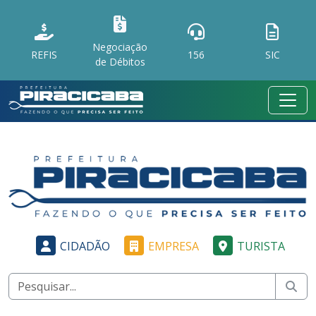
Negociação
REFIS
156
SIC
de Débitos
CIDADÃO
EMPRESA
TURISTA