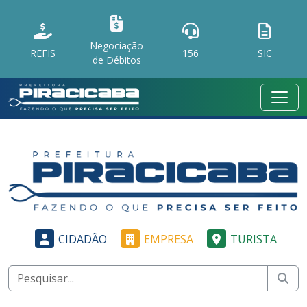
Negociação
REFIS
156
SIC
de Débitos
CIDADÃO
EMPRESA
TURISTA