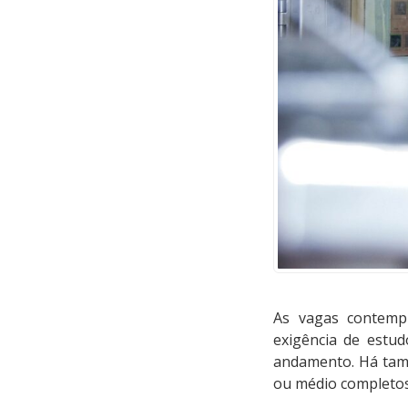
As vagas contempl
exigência de estu
andamento. Há tamb
ou médio completos