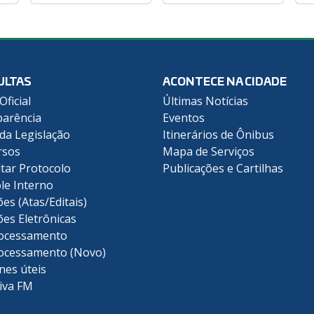
ULTAS
ACONTECE NA CIDADE
Oficial
Últimas Notícias
arência
Eventos
 da Legislação
Itinerários de Ônibus
rsos
Mapa de Serviços
tar Protocolo
Publicações e Cartilhas
le Interno
ões (Atas/Editais)
ões Eletrônicas
ocessamento
ocessamento (Novo)
nes úteis
iva FM