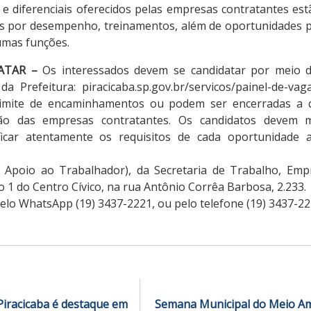
s e diferenciais oferecidos pelas empresas contratantes es
es por desempenho, treinamentos, além de oportunidades 
umas funções.
ATAR –
Os interessados devem se candidatar por meio d
da Prefeitura: piracicaba.sp.gov.br/servicos/painel-de-va
 limite de encaminhamentos ou podem ser encerradas a
ação das empresas contratantes. Os candidatos devem 
ificar atentamente os requisitos de cada oportunidade a
Apoio ao Trabalhador), da Secretaria de Trabalho, Emp
o 1 do Centro Cívico, na rua Antônio Corrêa Barbosa, 2.233.
elo WhatsApp (19) 3437-2221, ou pelo telefone (19) 3437-22
iracicaba é destaque em
Semana Municipal do Meio Am