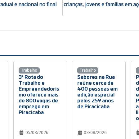
adual e nacional no final
crianças, jovens e famílias em a
Trabalho
Trabalho
3ª Rota do
Sabores na Rua
P
Trabalho e
reúne cerca de
d
Empreendedoris
400 pessoas em
d
mo oferece mais
edição especial
e
de 800 vagas de
pelos 259 anos
P
emprego em
de Piracicaba
a
Piracicaba
l
o
05/08/2026
03/08/2026