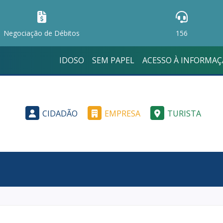
Negociação de Débitos
156
IDOSO
SEM PAPEL
ACESSO À INFORMA
CIDADÃO
EMPRESA
TURISTA