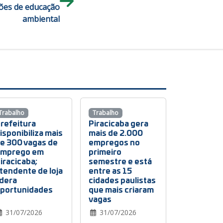
ções de educação
ambiental
Trabalho
Trabalho
refeitura
Piracicaba gera
isponibiliza mais
mais de 2.000
e 300 vagas de
empregos no
mprego em
primeiro
iracicaba;
semestre e está
tendente de loja
entre as 15
idera
cidades paulistas
portunidades
que mais criaram
vagas
31/07/2026
31/07/2026