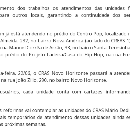
ento dos trabalhos os atendimentos das unidades 
ara outros locais, garantindo a continuidade dos se
im já está atendendo no prédio do Centro Pop, localizado 
Almeida, 232, no bairro Nova América (ao lado do CREAS 1)
 rua Manoel Corrêa de Arzão, 33, no bairro Santa Teresinha
o prédio do Projeto Ladeira/Casa do Hip Hop, na rua Frei S
da-feira, 22/06, o CRAS Novo Horizonte passará a atend
 na rua João Zilio, 290, no bairro Novo Horizonte.
 usuários, cada unidade conta com cartazes informand
s reformas vai contemplar as unidades do CRAS Mário Dedin
ocais temporários de atendimento dessas unidades ainda e
as próximas semanas.