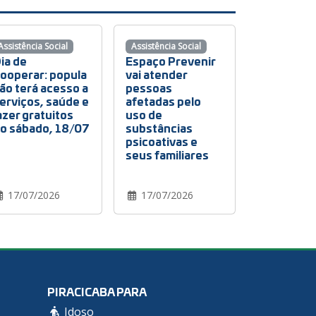
Assistência Social
Assistência Social
ia de
Espaço Prevenir
ooperar: popula
vai atender
ão terá acesso a
pessoas
erviços, saúde e
afetadas pelo
azer gratuitos
uso de
o sábado, 18/07
substâncias
psicoativas e
seus familiares
17/07/2026
17/07/2026
PIRACICABA PARA
Idoso