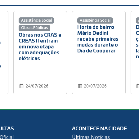
Assistência Social
Assistência Social
Horta do bairro
D
Obras Públicas
Mário Dedini
C
Obras nos CRAS e
recebe primeiras
ç
CREAS II entram
a
mudas durante o
s
em nova etapa
Dia de Cooperar
l
com adequações
n
elétricas
e
24/07/2026
20/07/2026
ULTAS
ACONTECE NA CIDADE
Oficial
Últimas Notícias