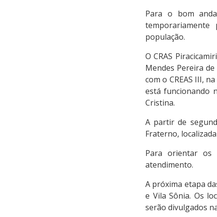
Para o bom andam
temporariamente p
população.
O CRAS Piracicamir
Mendes Pereira de 
com o CREAS III, na
está funcionando n
Cristina.
A partir de segun
Fraterno, localizada
Para orientar os
atendimento.
A próxima etapa da
e Vila Sônia. Os l
serão divulgados n