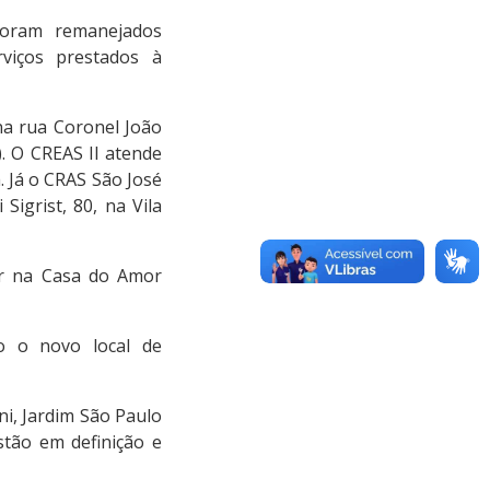
foram remanejados
rviços prestados à
na rua Coronel João
. O CREAS II atende
. Já o CRAS São José
igrist, 80, na Vila
er na Casa do Amor
o o novo local de
i, Jardim São Paulo
stão em definição e