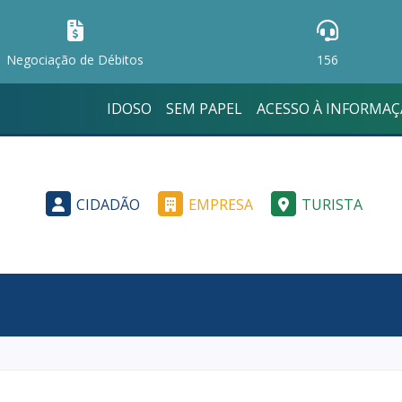
Negociação de Débitos
156
IDOSO
SEM PAPEL
ACESSO À INFORMA
CIDADÃO
EMPRESA
TURISTA