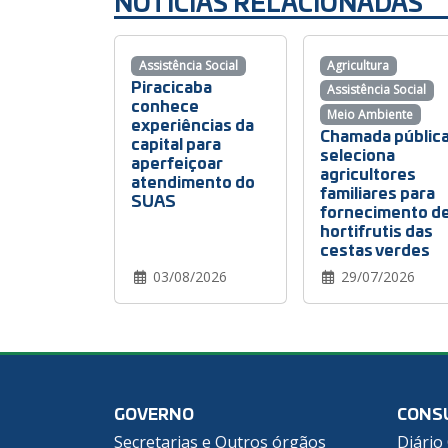
NOTÍCIAS RELACIONADAS
Assistência Social
Agricultura
Piracicaba
Assistência Social
conhece
Meio Ambiente
experiências da
Chamada públic
capital para
seleciona
aperfeiçoar
agricultores
atendimento do
familiares para
SUAS
fornecimento d
hortifrutis das
cestas verdes
03/08/2026
29/07/2026
GOVERNO
CONS
Secretarias e Outros órgãos
Diário 