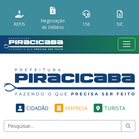
Negociação
REFIS
156
SIC
de Débitos
CIDADÃO
EMPRESA
TURISTA