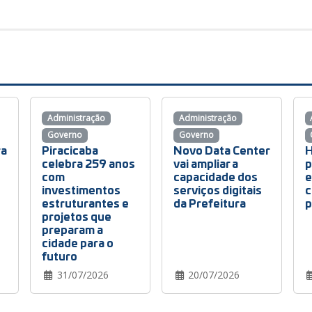
Administração
Administração
Governo
Governo
ra
Piracicaba
Novo Data Center
H
celebra 259 anos
vai ampliar a
p
com
capacidade dos
e
investimentos
serviços digitais
c
estruturantes e
da Prefeitura
p
projetos que
preparam a
cidade para o
futuro
31/07/2026
20/07/2026