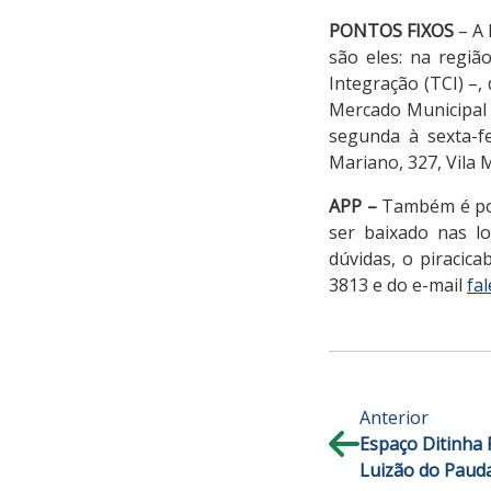
PONTOS FIXOS
– A 
são eles: na regiã
Integração (TCI) –,
Mercado Municipal –
segunda à sexta-fe
Mariano, 327, Vila 
APP –
Também é poss
ser baixado nas lo
dúvidas, o piracic
3813 e do e-mail
fa
Anterior
Espaço Ditinha 
Luizão do Paud