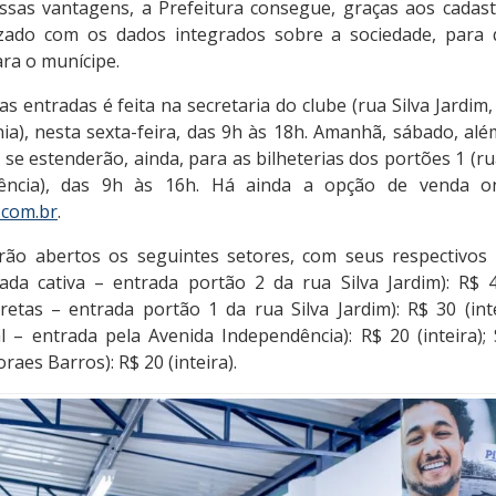
ssas vantagens, a Prefeitura consegue, graças aos cadas
izado com os dados integrados sobre a sociedade, para 
ara o munícipe.
s entradas é feita na secretaria do clube (rua Silva Jardim,
ia), nesta sexta-feira, das 9h às 18h. Amanhã, sábado, alé
se estenderão, ainda, para as bilheterias dos portões 1 (rua
dência), das 9h às 16h. Há ainda a opção de venda o
.com.br
.
rão abertos os seguintes setores, com seus respectivos 
ada cativa – entrada portão 2 da rua Silva Jardim): R$ 40
pretas – entrada portão 1 da rua Silva Jardim): R$ 30 (int
 – entrada pela Avenida Independência): R$ 20 (inteira); 
aes Barros): R$ 20 (inteira).