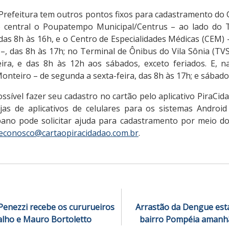
Prefeitura tem outros pontos fixos para cadastramento do 
o central o Poupatempo Municipal/Centrus – ao lado do 
 das 8h às 16h, e o Centro de Especialidades Médicas (CEM) 
, das 8h às 17h; no Terminal de Ônibus do Vila Sônia (TVS
ira, e das 8h às 12h aos sábados, exceto feriados. E, n
Monteiro – de segunda a sexta-feira, das 8h às 17h; e sábado
ível fazer seu cadastro no cartão pelo aplicativo PiraCid
jas de aplicativos de celulares para os sistemas Androi
abano pode solicitar ajuda para cadastramento por meio do 
leconosco@cartaopiracidadao.com.br
.
Penezzi recebe os cururueiros
Arrastão da Dengue est
alho e Mauro Bortoletto
bairro Pompéia amanhã