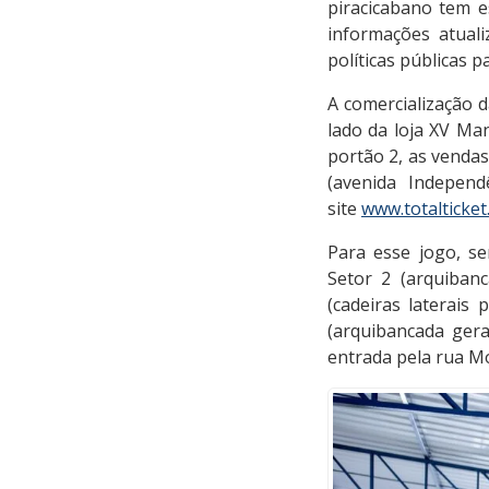
piracicabano tem e
informações atual
políticas públicas p
A comercialização da
lado da loja XV Man
portão 2, as vendas 
(avenida Indepen
site
www.totalticket
Para esse jogo, se
Setor 2 (arquibanc
(cadeiras laterais 
(arquibancada geral
entrada pela rua Mor