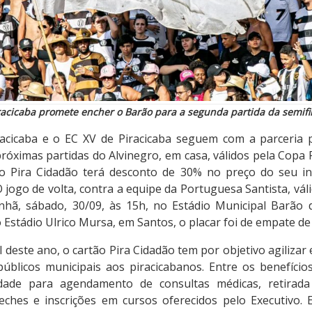
racicaba promete encher o Barão para a segunda partida da semifi
racicaba e o EC XV de Piracicaba seguem com a parceria
róximas partidas do Alvinegro, em casa, válidos pela Copa
o Pira Cidadão terá desconto de 30% no preço do seu in
 O jogo de volta, contra a equipe da Portuguesa Santista, vál
nhã, sábado, 30/09, às 15h, no Estádio Municipal Barão 
 Estádio Ulrico Mursa, em Santos, o placar foi de empate de 
deste ano, o cartão Pira Cidadão tem por objetivo agilizar e
públicos municipais aos piracicabanos. Entre os benefício
lidade para agendamento de consultas médicas, retirad
eches e inscrições em cursos oferecidos pelo Executivo.