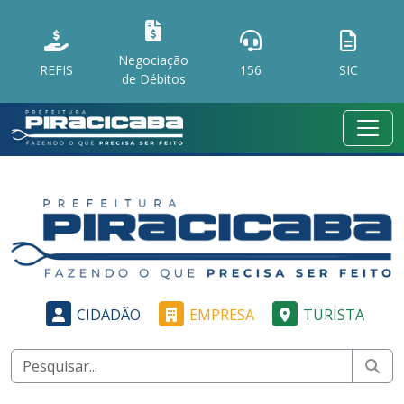
Negociação
REFIS
156
SIC
de Débitos
CIDADÃO
EMPRESA
TURISTA