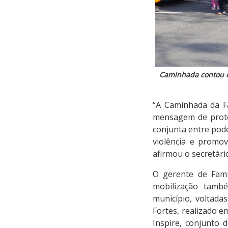
Caminhada contou co
“A Caminhada da Fa
mensagem de proteç
conjunta entre poder
violência e promo
afirmou o secretári
O gerente de Famí
mobilização també
município, voltada
Fortes, realizado e
Inspire, conjunto