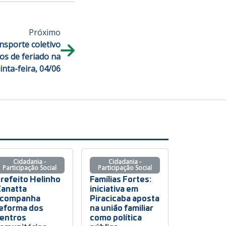
Próximo
ansporte coletivo
os de feriado na
inta-feira, 04/06
Cidadania -
Cidadania -
Participação Social
Participação Social
refeito Helinho
Famílias Fortes:
anatta
iniciativa em
companha
Piracicaba aposta
eforma dos
na união familiar
entros
como política