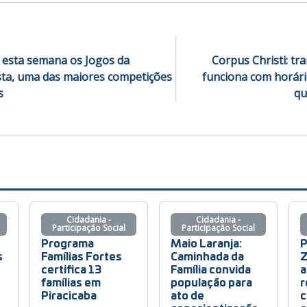
a esta semana os Jogos da
Corpus Christi: tr
sta, uma das maiores competições
funciona com horári
s
qu
Cidadania -
Cidadania -
Participação Social
Participação Social
Programa
Maio Laranja:
P
s
Famílias Fortes
Caminhada da
Z
certifica 13
Família convida
a
famílias em
população para
r
Piracicaba
ato de
c