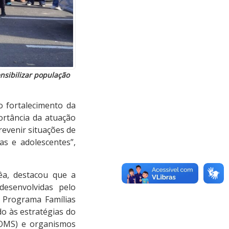
nsibilizar população
o fortalecimento da
ortância da atuação
prevenir situações de
s e adolescentes”,
êa, destacou que a
desenvolvidas pelo
o Programa Famílias
do às estratégias do
(OMS) e organismos