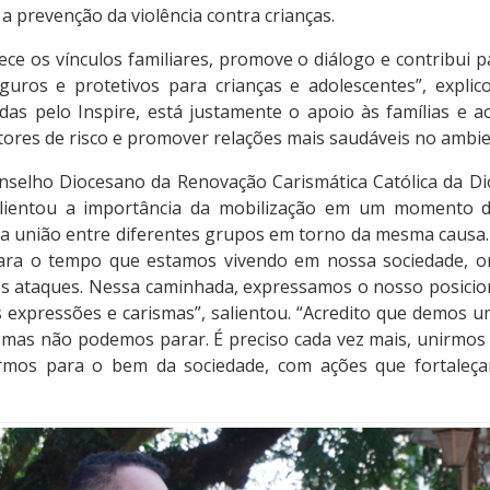
 a prevenção da violência contra crianças.
ce os vínculos familiares, promove o diálogo e contribui 
uros e protetivos para crianças e adolescentes”, explic
idas pelo Inspire, está justamente o apoio às famílias e 
tores de risco e promover relações mais saudáveis no ambien
nselho Diocesano da Renovação Carismática Católica da Dio
salientou a importância da mobilização em um momento d
 a união entre diferentes grupos em torno da mesma causa.
para o tempo que estamos vivendo em nossa sociedade, on
sos ataques. Nessa caminhada, expressamos o nosso posici
s expressões e carismas”, salientou. “Acredito que demos 
, mas não podemos parar. É preciso cada vez mais, unirmos
armos para o bem da sociedade, com ações que fortaleçam