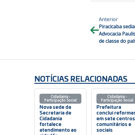
Anterior
Piracicaba sedi
Advocacia Pauli
de classe do paí
NOTÍCIAS RELACIONADAS
Cidadania -
Cidadania -
Participação Social
Participação Social
Nova sede da
Prefeitura
Secretaria de
conclui reforma
Cidadania
em sete centros
fortalece
comunitários e
atendimento ao
sociais