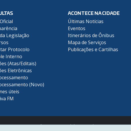
ULTAS
ACONTECE NA CIDADE
Oficial
Últimas Notícias
arência
Eventos
 da Legislação
Itinerários de Ônibus
rsos
Mapa de Serviços
tar Protocolo
Publicações e Cartilhas
le Interno
ões (Atas/Editais)
ões Eletrônicas
ocessamento
ocessamento (Novo)
nes úteis
iva FM
Prefeitura Municipal de Piracicaba