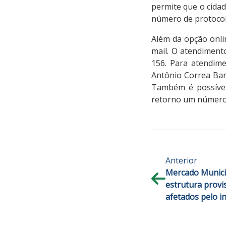
permite que o cida
número de protoco
Além da opção onli
mail. O atendiment
156. Para atendime
Antônio Correa Barb
Também é possível 
retorno um número
Anterior
Mercado Municipa
estrutura provi
afetados pelo i