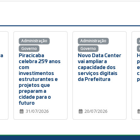
Administração
Administração
Governo
Governo
ra
Piracicaba
Novo Data Center
H
celebra 259 anos
vai ampliar a
p
com
capacidade dos
e
investimentos
serviços digitais
c
estruturantes e
da Prefeitura
p
projetos que
preparam a
cidade para o
futuro
31/07/2026
20/07/2026