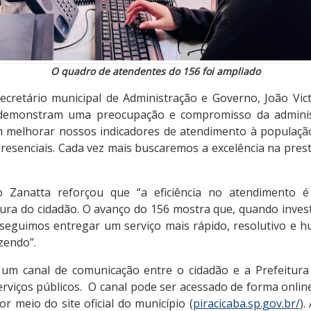
O quadro de atendentes do 156 foi ampliado
cretário municipal de Administração e Governo, João Vict
 demonstram uma preocupação e compromisso da adminis
 melhorar nossos indicadores de atendimento à população,
u presenciais. Cada vez mais buscaremos a excelência na pres
o Zanatta reforçou que “a eficiência no atendimento 
tura do cidadão. O avanço do 156 mostra que, quando inves
seguimos entregar um serviço mais rápido, resolutivo e h
zendo”.
um canal de comunicação entre o cidadão e a Prefeitura 
rviços públicos. O canal pode ser acessado de forma online,
or meio do site oficial do município (
piracicaba.sp.gov.br/
).