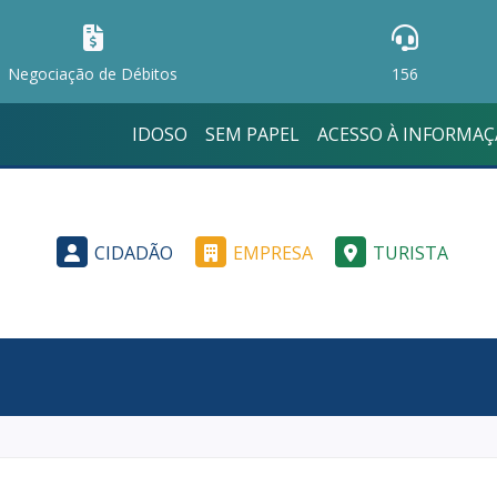
Negociação de Débitos
156
IDOSO
SEM PAPEL
ACESSO À INFORMA
CIDADÃO
EMPRESA
TURISTA