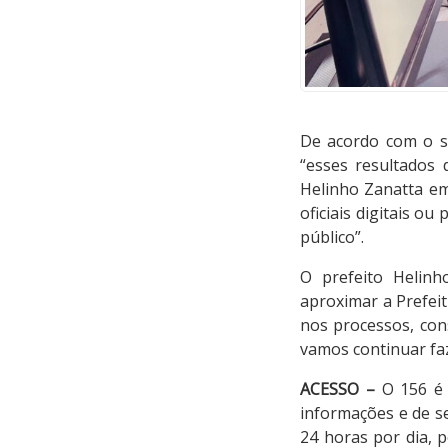
De acordo com o se
“esses resultados
Helinho Zanatta em
oficiais digitais o
público”.
O prefeito Helinh
aproximar a Prefei
nos processos, con
vamos continuar fa
ACESSO –
O 156 é 
informações e de se
24 horas por dia, p