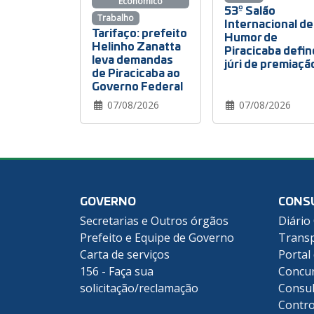
Econômico
53º Salão
Trabalho
Internacional de
Tarifaço: prefeito
Humor de
Helinho Zanatta
Piracicaba defin
leva demandas
júri de premiaçã
de Piracicaba ao
Governo Federal
07/08/2026
07/08/2026
GOVERNO
CONS
Secretarias e Outros órgãos
Diário 
Prefeito e Equipe de Governo
Transp
Carta de serviços
Portal
156 - Faça sua
Concu
solicitação/reclamação
Consul
Contro