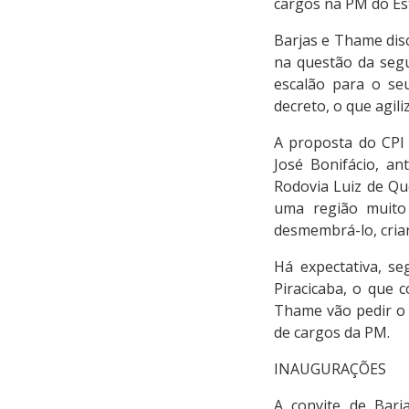
cargos na PM do Esta
Barjas e Thame dis
na questão da segu
escalão para o se
decreto, o que agili
A proposta do CPI
José Bonifácio, a
Rodovia Luiz de Qu
uma região muito 
desmembrá-lo, cria
Há expectativa, s
Piracicaba, o que 
Thame vão pedir o 
de cargos da PM.
INAUGURAÇÕES
A convite de Barj