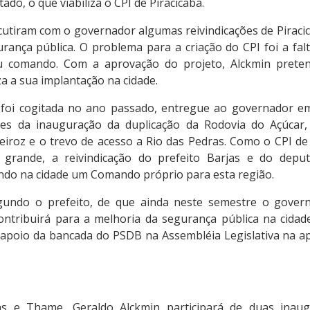
do, o que viabiliza o CPI de Piracicaba.
cutiram com o governador algumas reivindicações de Piraci
rança pública. O problema para a criação do CPI foi a falt
u comando. Com a aprovação do projeto, Alckmin preten
za a sua implantação na cidade.
 foi cogitada no ano passado, entregue ao governador em
ntes da inauguração da duplicação da Rodovia do Açúcar,
eiroz e o trevo de acesso a Rio das Pedras. Como o CPI d
grande, a reivindicação do prefeito Barjas e do dep
ndo na cidade um Comando próprio para esta região.
egundo o prefeito, de que ainda neste semestre o govern
contribuirá para a melhoria da segurança pública na cidade
apoio da bancada do PSDB na Assembléia Legislativa na a
as e Thame, Geraldo Alckmin participará de duas inaug