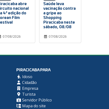
iracicaba abre
Saúde leva
ircuito nacional
vacinação contra
a 4ª edição do
a gripe ao
orean Film
Shopping
estival
Piracicaba neste
sábado, 08/08
07/08/2026
07/08/2026
PIRACICABA PARA
Idoso
Cidadão
Empresa
Turista
Servidor Público
Mapa do site