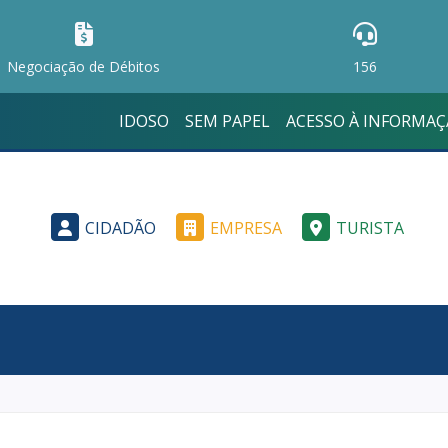
Negociação de Débitos
156
IDOSO
SEM PAPEL
ACESSO À INFORMA
CIDADÃO
EMPRESA
TURISTA