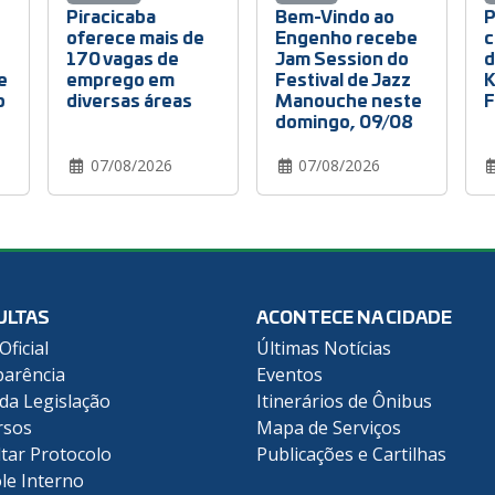
Piracicaba
Bem-Vindo ao
P
oferece mais de
Engenho recebe
c
170 vagas de
Jam Session do
d
e
emprego em
Festival de Jazz
K
o
diversas áreas
Manouche neste
F
domingo, 09/08
07/08/2026
07/08/2026
ULTAS
ACONTECE NA CIDADE
Oficial
Últimas Notícias
arência
Eventos
 da Legislação
Itinerários de Ônibus
rsos
Mapa de Serviços
tar Protocolo
Publicações e Cartilhas
le Interno