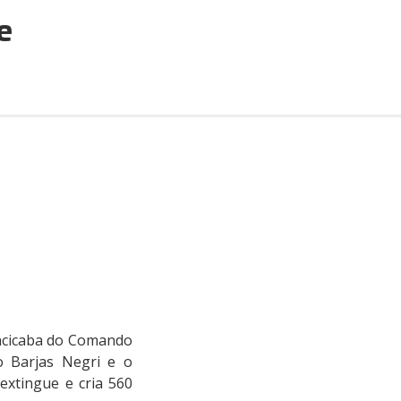
e
racicaba do Comando
to Barjas Negri e o
xtingue e cria 560