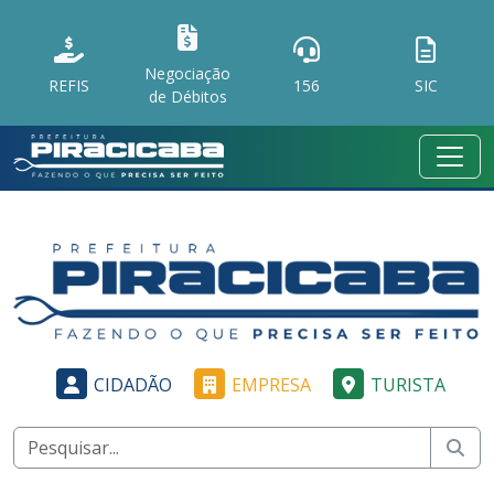
Negociação
REFIS
156
SIC
de Débitos
CIDADÃO
EMPRESA
TURISTA