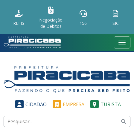
Negociação
REFIS
156
SIC
de Débitos
CIDADÃO
EMPRESA
TURISTA