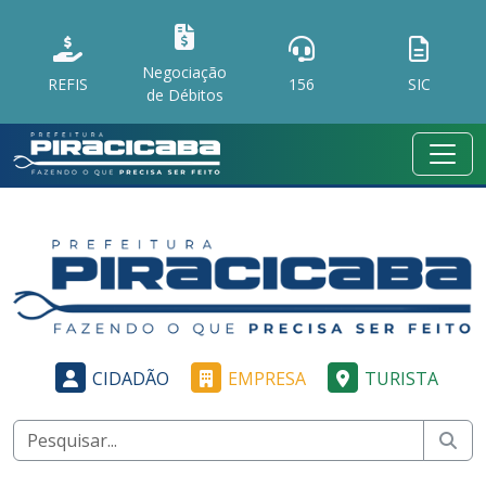
Negociação
REFIS
156
SIC
de Débitos
CIDADÃO
EMPRESA
TURISTA