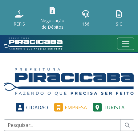
Negociação
REFIS
156
SIC
de Débitos
CIDADÃO
EMPRESA
TURISTA