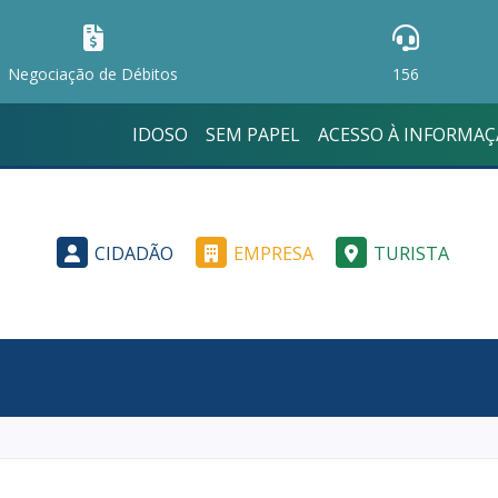
Negociação de Débitos
156
IDOSO
SEM PAPEL
ACESSO À INFORMA
CIDADÃO
EMPRESA
TURISTA