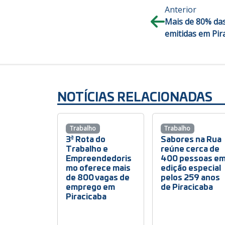
Anterior
Mais de 80% das
emitidas em Pir
NOTÍCIAS RELACIONADAS
Trabalho
Trabalho
3ª Rota do
Sabores na Rua
Trabalho e
reúne cerca de
Empreendedoris
400 pessoas e
mo oferece mais
edição especial
de 800 vagas de
pelos 259 anos
emprego em
de Piracicaba
Piracicaba