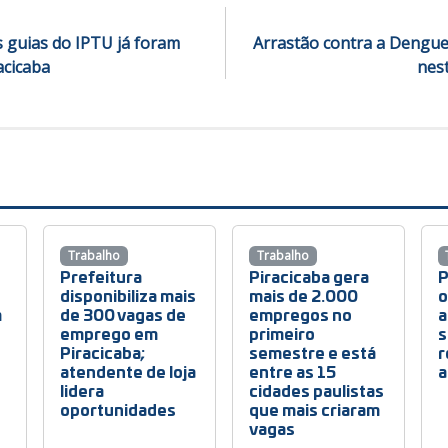
 guias do IPTU já foram
Arrastão contra a Dengue 
acicaba
nes
Trabalho
Trabalho
Prefeitura
Piracicaba gera
P
disponibiliza mais
mais de 2.000
o
m
de 300 vagas de
empregos no
a
emprego em
primeiro
s
Piracicaba;
semestre e está
r
atendente de loja
entre as 15
a
lidera
cidades paulistas
oportunidades
que mais criaram
vagas