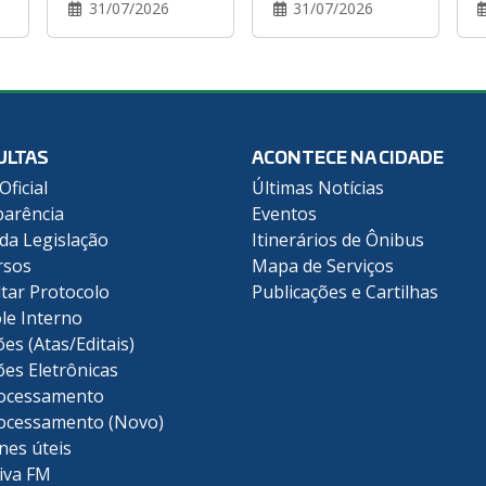
31/07/2026
31/07/2026
ULTAS
ACONTECE NA CIDADE
Oficial
Últimas Notícias
arência
Eventos
 da Legislação
Itinerários de Ônibus
rsos
Mapa de Serviços
tar Protocolo
Publicações e Cartilhas
le Interno
ões (Atas/Editais)
ões Eletrônicas
ocessamento
ocessamento (Novo)
nes úteis
iva FM