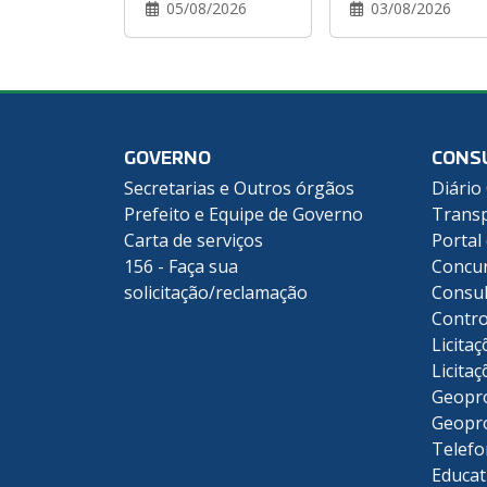
05/08/2026
03/08/2026
GOVERNO
CONS
Secretarias e Outros órgãos
Diário 
Prefeito e Equipe de Governo
Transp
Carta de serviços
Portal
156 - Faça sua
Concu
solicitação/reclamação
Consul
Contro
Licitaç
Licitaç
Geopr
Geopr
Telefo
Educat