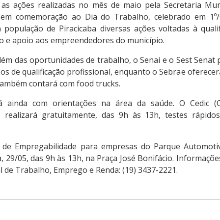
ra as ações realizadas no mês de maio pela Secretaria Mun
em comemoração ao Dia do Trabalho, celebrado em 1º/
 população de Piracicaba diversas ações voltadas à qualif
 e apoio aos empreendedores do município.
lém das oportunidades de trabalho, o Senai e o Sest Senat 
os de qualificação profissional, enquanto o Sebrae oferece
 também contará com food trucks.
ará ainda com orientações na área da saúde. O Cedic 
) realizará gratuitamente, das 9h às 13h, testes rápidos 
 de Empregabilidade para empresas do Parque Automotivo
, 29/05, das 9h às 13h, na Praça José Bonifácio. Informaç
l de Trabalho, Emprego e Renda: (19) 3437-2221.