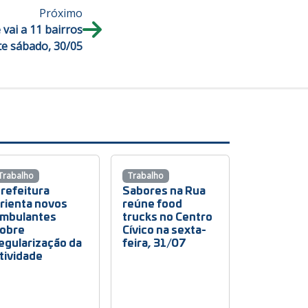
Próximo
vai a 11 bairros
te sábado, 30/05
Trabalho
Trabalho
refeitura
Sabores na Rua
rienta novos
reúne food
mbulantes
trucks no Centro
obre
Cívico na sexta-
egularização da
feira, 31/07
tividade