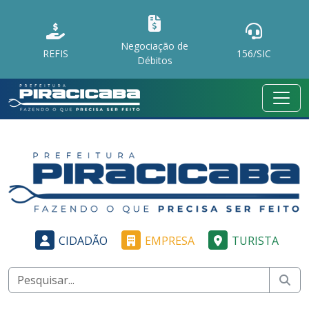
Negociação de
REFIS
156/SIC
Débitos
CIDADÃO
EMPRESA
TURISTA