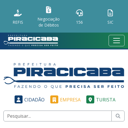
Negociação
REFIS
156
SIC
de Débitos
CIDADÃO
EMPRESA
TURISTA