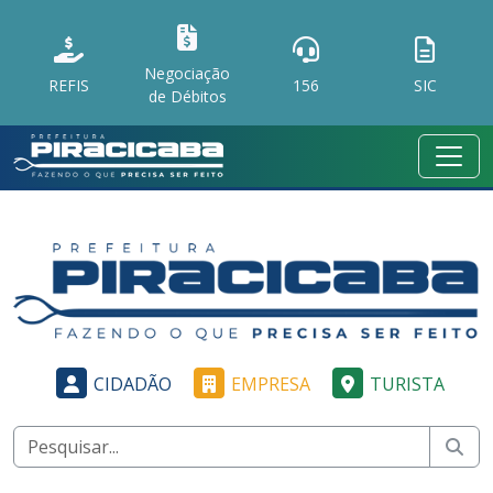
Negociação
REFIS
156
SIC
de Débitos
CIDADÃO
EMPRESA
TURISTA